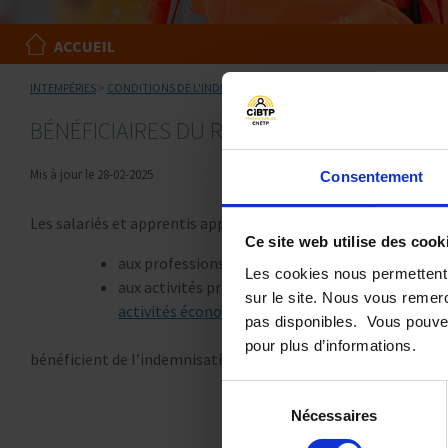
ACCUEIL
INTEMPÉRIES
>
CONDITIONS DE L'INDEMNISATION
>
BÉNÉFICIAIRES DU RÉGIME
BÉNÉFICIAIRES DU RÉGIME
Mis à jour le 28-02-2025
Consentement
Les salariés et apprentis appartenant :
Ce site web utilise des cook
aux professions visées à l’article
D.5424-7
du code
Les cookies nous permettent 
aux activités professionnelles mentionnées par le
sur le site. Nous vous remerc
activités économiques
pas disponibles. Vous pouvez
pour plus d’informations.
bénéficient de l’indemnisation pour intempéries quels que so
Sélection
Nécessaires
du
consentement