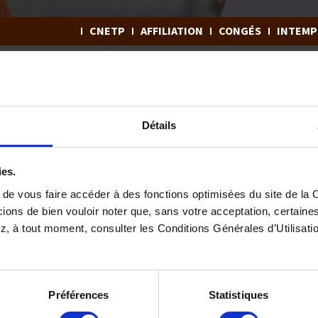
CNETP
AFFILIATION
CONGÉS
INTEMP
Détails
ies.
 du travail
de vous faire accéder à des fonctions optimisées du site de la C
 décret du 9 avril 1959 relatif à la
nomenclature des
ions de bien vouloir noter que, sans votre acceptation, certaines
, à tout moment, consulter les Conditions Générales d’Utilisatio
ient le montant et la nature de leur rémunération.
Préférences
Statistiques