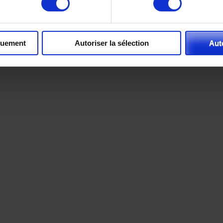
quement
Autoriser la sélection
Aut