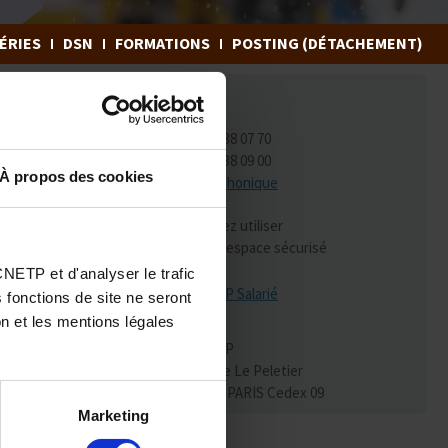
ÉRIES
DSN
FORMATIONS
POSTING (DÉTACHEMENT)
NOS COORDONNÉES
Adhérents
01 70 38 07 70
Salariés
01 70 38 09 00
À propos des cookies
Horaires d’affluence téléphonique
E-mail
adhérent
Veuillez utiliser
votre espace sécurisé
NETP et d'analyser le trafic
Application
CNETP Salarié
 fonctions de site ne seront
n et les mentions légales
CNETP
31, rue Le Peletier
Courrier
75453 PARIS Cedex 09
Marketing
TÉLÉCHARGEMENT