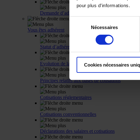
pour plus d’informations.
Demande d’adhésion
Sélection
Nécessaires
du
Vous êtes adhérent
consentement
Statut d’adhérent
Evolution de la situation d’un adhérent
Cookies nécessaires uni
Principes relatifs aux bases de cotisations
Cotisations réglementaires
Cotisations conventionnelles
Déclarations des salaires et cotisations