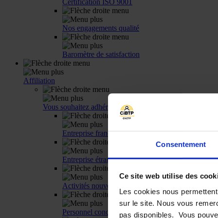
Certification ISO 9001
Nos engagements qualité
Baromètre de satisfaction
Affiliation
Vous souhaitez adhérer
Entreprise française
Consentement
Entreprise étrangère
Ce site web utilise des cook
Activités nouvelles
Les cookies nous permettent 
sur le site. Nous vous remerc
Personnel concerné
pas disponibles. Vous pouvez